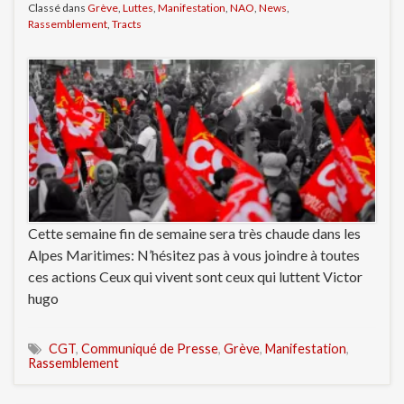
Classé dans
Grève
,
Luttes
,
Manifestation
,
NAO
,
News
,
Rassemblement
,
Tracts
Cette semaine fin de semaine sera très chaude dans les
Alpes Maritimes: N’hésitez pas à vous joindre à toutes
ces actions Ceux qui vivent sont ceux qui luttent Victor
hugo
CGT
,
Communiqué de Presse
,
Grève
,
Manifestation
,
Rassemblement