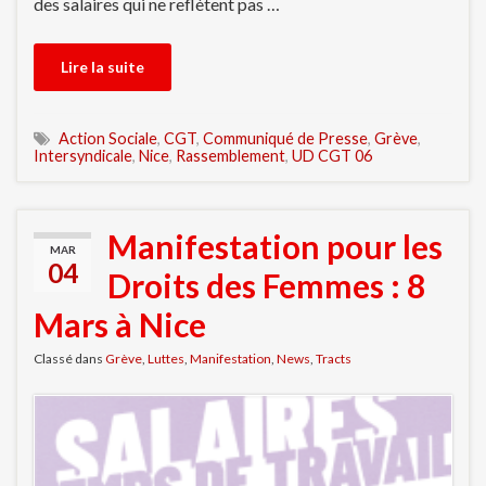
des salaires qui ne reflètent pas …
Lire la suite
Action Sociale
,
CGT
,
Communiqué de Presse
,
Grève
,
Intersyndicale
,
Nice
,
Rassemblement
,
UD CGT 06
Manifestation pour les
MAR
04
Droits des Femmes : 8
Mars à Nice
Classé dans
Grève
,
Luttes
,
Manifestation
,
News
,
Tracts