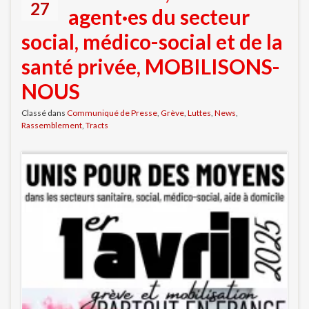
27
agent·es du secteur
social, médico-social et de la
santé privée, MOBILISONS-
NOUS
Classé dans
Communiqué de Presse
,
Grève
,
Luttes
,
News
,
Rassemblement
,
Tracts