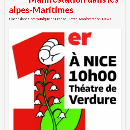
alpes-Maritimes
Classé dans
Communiqué de Presse
,
Luttes
,
Manifestation
,
News