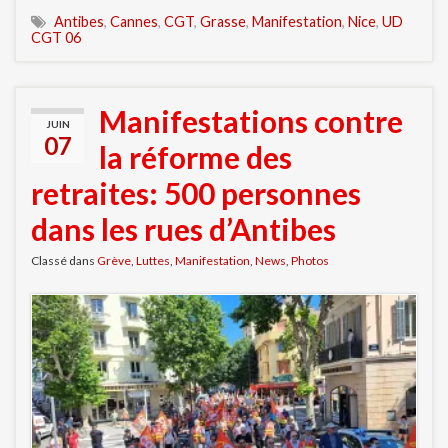
Antibes
,
Cannes
,
CGT
,
Grasse
,
Manifestation
,
Nice
,
UD
CGT 06
Manifestations contre
JUIN
07
la réforme des
retraites: 500 personnes
dans les rues d’Antibes
Classé dans
Grève
,
Luttes
,
Manifestation
,
News
,
Photos