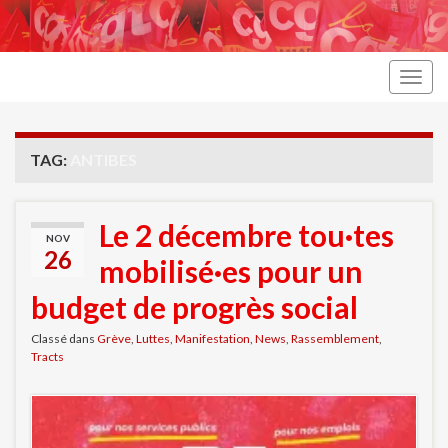
Togg
navig
TAG:
ANTIBES
Le 2 décembre tou·tes
NOV
26
mobilisé·es pour un
budget de progrès social
Classé dans
Grève
,
Luttes
,
Manifestation
,
News
,
Rassemblement
,
Tracts