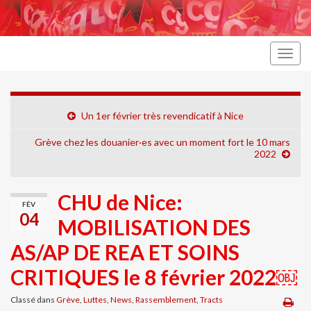
Togg
navig
Un 1er février très revendicatif à Nice
Grève chez les douanier·es avec un moment fort le 10 mars
2022
CHU de Nice:
FÉV
04
MOBILISATION DES
AS/AP DE REA ET SOINS
CRITIQUES le 8 février 2022￼
Classé dans
Grève
,
Luttes
,
News
,
Rassemblement
,
Tracts