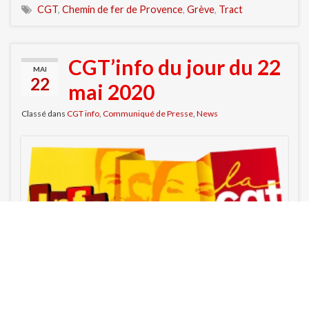
CGT
,
Chemin de fer de Provence
,
Grève
,
Tract
CGT’info du jour du 22
MAI
22
mai 2020
Classé dans
CGT info
,
Communiqué de Presse
,
News
Retrouvez chaque jour des infos Nationales et locales de
la CGT ainsi que du droit, des fiches pratiques… Pour