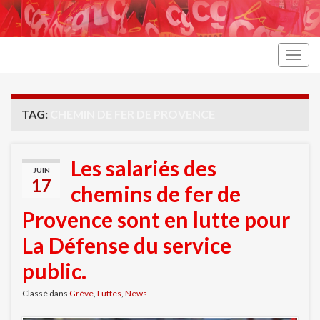
Togg
navig
TAG:
CHEMIN DE FER DE PROVENCE
Les salariés des
JUIN
17
chemins de fer de
Provence sont en lutte pour
La Défense du service
public.
Classé dans
Grève
,
Luttes
,
News