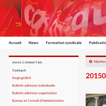
Accueil
News
Formation syndicale
Publicat
Manifest
NOUS CONNAÎTRE:
Contact:
20150
ihs@cgt06.fr
Bulletin adhésion individuelle
Bulletin adhésion organisation
Bureau et Conseil d’Administration