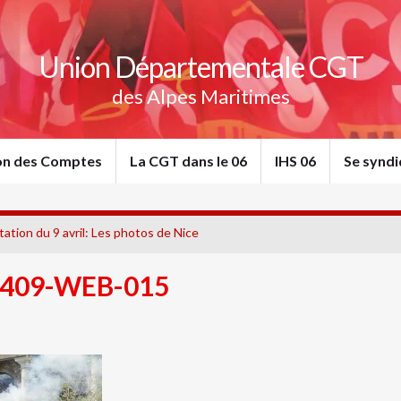
Union Départementale CGT
des Alpes Maritimes
ion des Comptes
La CGT dans le 06
IHS 06
Se syndi
ation du 9 avril: Les photos de Nice
409-WEB-015