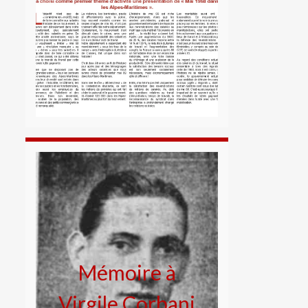
Mémoire à
Virgile Corbani