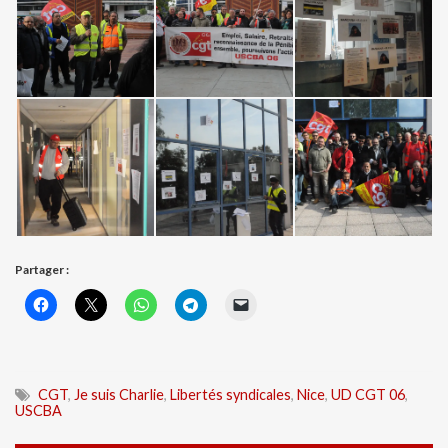
Partager :
CGT
,
Je suis Charlie
,
Libertés syndicales
,
Nice
,
UD CGT 06
,
USCBA