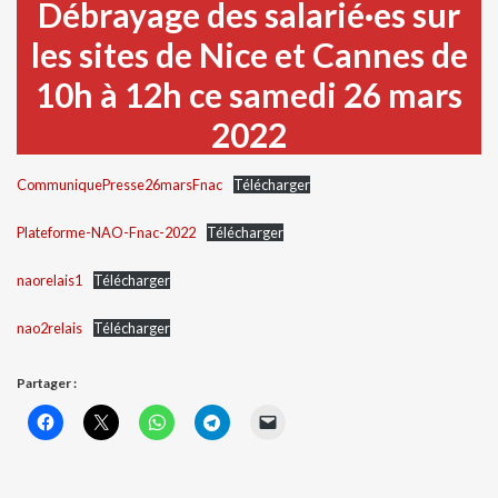
Débrayage des salarié·es sur
les sites de Nice et Cannes de
10h à 12h ce samedi 26 mars
2022
CommuniquePresse26marsFnac
Télécharger
Plateforme-NAO-Fnac-2022
Télécharger
naorelais1
Télécharger
nao2relais
Télécharger
Partager :