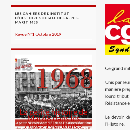
LES CAHIERS DE L’INSTITUT
D’HISTOIRE SOCIALE DES ALPES-
MARITIMES
Revue N°1 Octobre 2019
Ce grand mili
Unis par leur
manière prép
lourd tribut
Résistance e
La petite histoire de
Mai 68 dans les
Le devoir de
Alpes-Maritimes
l’Histoire.