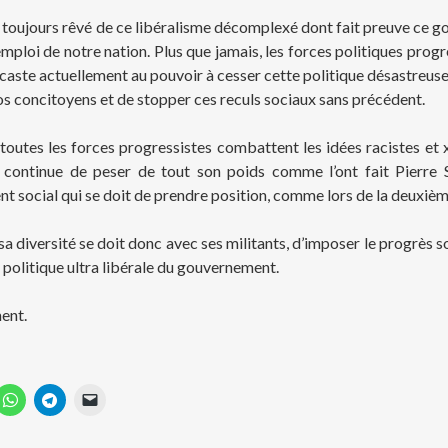
oujours rêvé de ce libéralisme décomplexé dont fait preuve ce go
emploi de notre nation. Plus que jamais, les forces politiques prog
 caste actuellement au pouvoir à cesser cette politique désastreuse 
nos concitoyens et de stopper ces reculs sociaux sans précédent.
 toutes les forces progressistes combattent les idées racistes et 
continue de peser de tout son poids comme l’ont fait Pierre Sé
 social qui se doit de prendre position, comme lors de la deuxiè
a diversité se doit donc avec ses militants, d’imposer le progrès so
a politique ultra libérale du gouvernement.
ent.