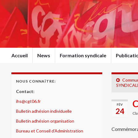
Accueil
News
Formation syndicale
Publicat
Commun
NOUS CONNAÎTRE:
SYNDICALE
Contact:
C
ihs@cgt06.fr
FÉV
24
Bulletin adhésion individuelle
Cla
Bulletin adhésion organisation
Commémorat
Bureau et Conseil d’Administration