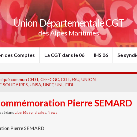
Union Départementale CGT
des Alpes Maritimes
ion des Comptes
La CGT dans le 06
IHS 06
Se syndi
iqué commun CFDT, CFE-CGC, CGT, FSU, UNION
 SOLIDAIRES, UNSA, UNEF, UNL, FIDL
ommémoration Pierre SEMARD
ssé dans
Libertés syndicales
,
News
ion Pierre SEMARD