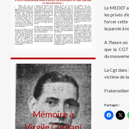
Le MEDEF a t
les privés d’
forcer cette
la parole à 
A l’heure où
que la CGT 
du mouvement
La Cgt dans s
victime de l
Fraternellem
Partager :
Mémoire à
Virgile Corbani