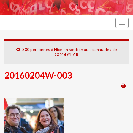
Togg
navig
300 personnes à Nice en soutien aux camarades de
GOODYEAR
20160204W-003