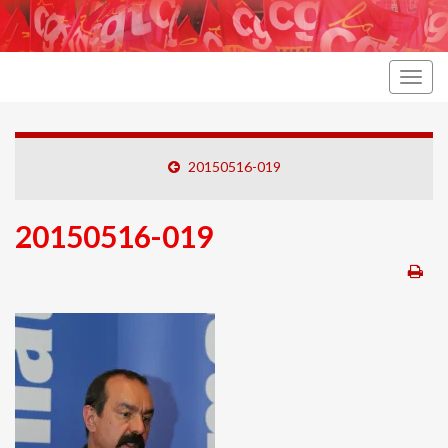
Togg
navig
20150516-019
20150516-019